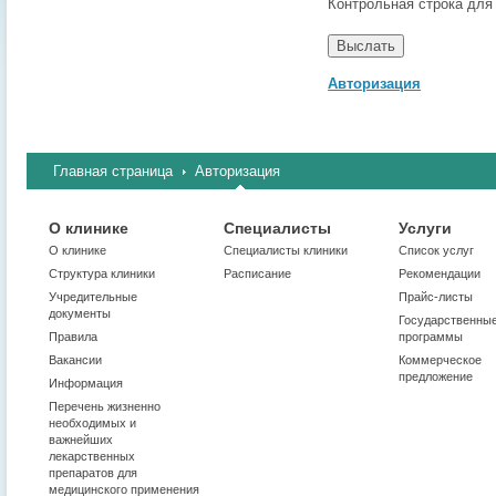
Контрольная строка для
Авторизация
Главная страница
Авторизация
О клинике
Специалисты
Услуги
О клинике
Cпециалисты клиники
Список услуг
Структура клиники
Расписание
Рекомендации
Учредительные
Прайс-листы
документы
Государственны
Правила
программы
Вакансии
Коммерческое
предложение
Информация
Перечень жизненно
необходимых и
важнейших
лекарственных
препаратов для
медицинского применения