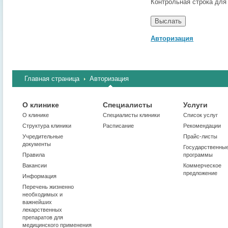
Контрольная строка для
Авторизация
Главная страница
Авторизация
О клинике
Специалисты
Услуги
О клинике
Cпециалисты клиники
Список услуг
Структура клиники
Расписание
Рекомендации
Учредительные
Прайс-листы
документы
Государственны
Правила
программы
Вакансии
Коммерческое
предложение
Информация
Перечень жизненно
необходимых и
важнейших
лекарственных
препаратов для
медицинского применения