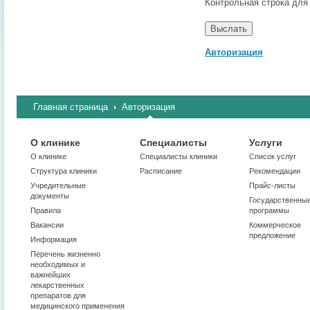
Контрольная строка для
Авторизация
Главная страница
Авторизация
О клинике
Специалисты
Услуги
О клинике
Cпециалисты клиники
Список услуг
Структура клиники
Расписание
Рекомендации
Учредительные
Прайс-листы
документы
Государственны
Правила
программы
Вакансии
Коммерческое
предложение
Информация
Перечень жизненно
необходимых и
важнейших
лекарственных
препаратов для
медицинского применения