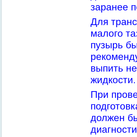
заранее п
Для тран
малого та
пузырь бы
рекоменду
выпить не
жидкости.
При пров
подготовк
должен б
диагности