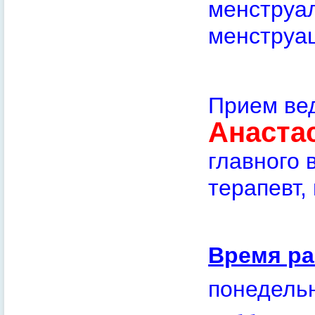
менструал
менструа
Прием ве
Анаста
главного 
терапевт,
Время ра
понедель