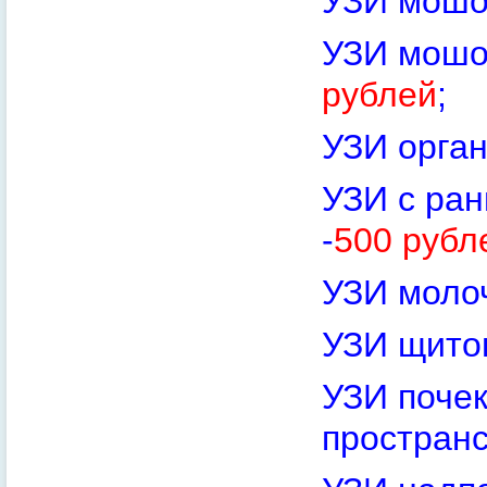
УЗИ мошо
УЗИ мошон
рублей
;
УЗИ орган
УЗИ с ран
-
500 рубл
УЗИ моло
УЗИ щито
УЗИ поче
пространс