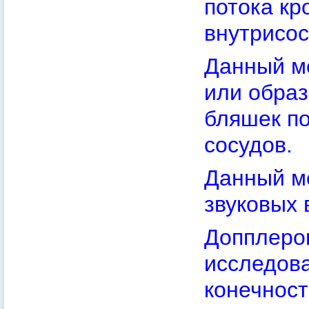
потока кр
внутрисос
Данный м
или образ
бляшек по
сосудов.
Данный м
звуковых 
Допплеро
исследов
конечност