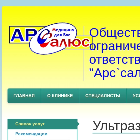
Обществ
огранич
ответст
"Арс`са
ГЛАВНАЯ
О КЛИНИКЕ
СПЕЦИАЛИСТЫ
УС
Ультра
Список услуг
Рекомендации