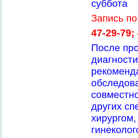
суббо
Запись п
47-29-79;
После пр
диагности
рекоменд
обследова
совместно
других сп
хирургом,
гинеколог