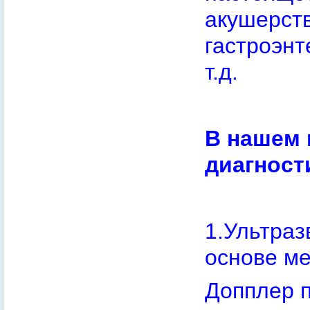
акушерств
гастроэнт
т.д.
В нашем 
диагност
1.Ультраз
основе ме
Допплер п