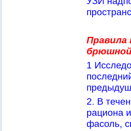
УЗИ надп
простран
Правила 
брюшной
1 Исследо
последний
предыдуще
2. В тече
рациона и
фасоль, с