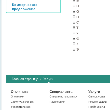
М
Коммерческое
Н
предложение
О
П
С
Т
У
Ф
Х
Э
Главная страница
Услуги
О клинике
Специалисты
Услуги
О клинике
Cпециалисты клиники
Список услуг
Структура клиники
Расписание
Рекомендации
Учредительные
Прайс-листы